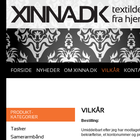
FORSIDE
NYHEDER
OM XINNA.DK
VILKÅR
KONT
VILKÅR
PRODUKT-
KATEGORIER
Bestilling:
Tasker
Umiddelbart efter jeg har modtaget 
bekræftelse, et kontonummer og pr
Samerarmbånd