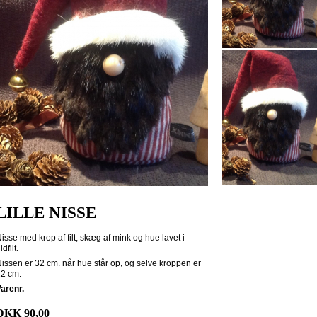
LILLE NISSE
isse med krop af filt, skæg af mink og hue lavet i
ldfilt.
issen er 32 cm. når hue står op, og selve kroppen er
2 cm.
arenr.
DKK 90,00