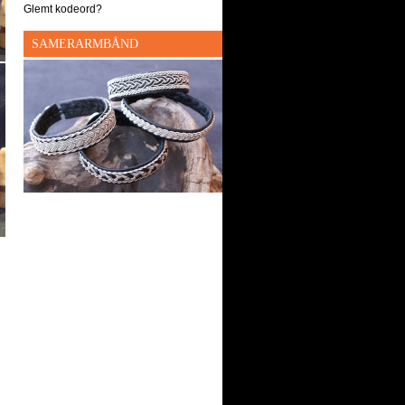
Glemt kodeord?
SAMERARMBÅND