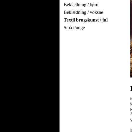
Beklædning / børn
Beklædning / voksne
Textil brugskunst / jul
Små Punge
N
u
N
2
V