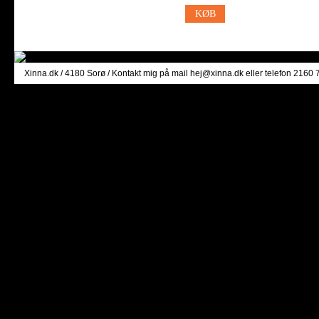
Xinna.dk
/ 4180 Sorø / Kontakt mig på mail
hej@xinna.dk
eller telefon 2160