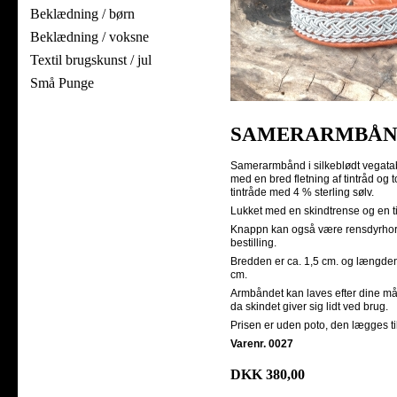
Beklædning / børn
Beklædning / voksne
Textil brugskunst / jul
Små Punge
SAMERARMBÅ
Samerarmbånd i silkeblødt vegatab
med en bred fletning af tintråd og to
tintråde med 4 % sterling sølv.
Lukket med en skindtrense og en t
Knappn kan også være rensdyrhorn,
bestilling.
Bredden er ca. 1,5 cm. og længden 
cm.
Armbåndet kan laves efter dine mål,
da skindet giver sig lidt ved brug.
Prisen er uden poto, den lægges ti
Varenr. 0027
DKK 380,00