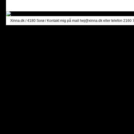
Xinna.dk
/ 4180 Sorø / Kontakt mig på mail
hej@xinna.dk
eller telefon 2160