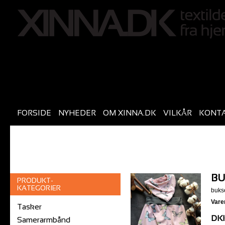
FORSIDE
NYHEDER
OM XINNA.DK
VILKÅR
KONT
BU
PRODUKT-
KATEGORIER
buks
Vare
Tasker
DKK
Samerarmbånd