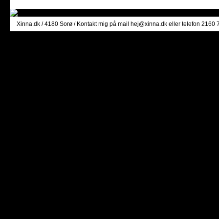
Xinna.dk
/ 4180 Sorø / Kontakt mig på mail
hej@xinna.dk
eller telefon 2160